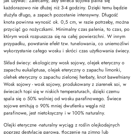
Jak używać: Zalecamy, aby świeca sojowa paliła się
każdorazowo nie dłużej niż 3-4 godziny. Dzięki temu będzie
służyła długo, a zapach pozostanie intensywny. Długość
knota powinna wynosić ok. 0,5 cm, w razie potrzeby, można
przyciąć go nożyczkami. Minimalny czas palenia, to czas, po
którym wosk rozpuszcza się na całej powierzchni. W innym
przypadku, powstanie efekt tzw. tunelowania, co uniemożliwi
wykorzystanie całego wosku i skróci czas użytkowania świecy.
Skład świecy: ekologiczny wosk sojowy, olejek eteryczny o
zapachu eukaliptusa, olejek eteryczny o zapachu limonki,
olehek eteryczny o zapachu zielonej herbaty, knot bawełniany
Wosk sojowy - wosk sojowy, produkowany z ziarenek soi, w
świecach topi się w niskich temperaturach, dzięki czemu
spala się o 50% wolniej od wosku parafinowego. Świece
sojowe emitują o 90% mniej dwutlenku węgla niż
parafinowe, jest nietoksyczny i w 100% naturalny.
Olejki eteryczne -naturalny wyciąg z roślin olejkodajnych
poprzez destylację parową, tłoczenie na zimno lub