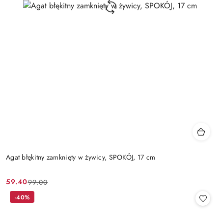
Agat błękitny zamknięty w żywicy, SPOKÓJ, 17 cm
59.40
99.00
Cena
Cena
promocyjna:
przed
-40%
promocją: