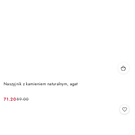
Naszyjnik z kamieniem naturalnym, agat
71.20
89.00
Cena
Cena
promocyjna:
przed
promocją: