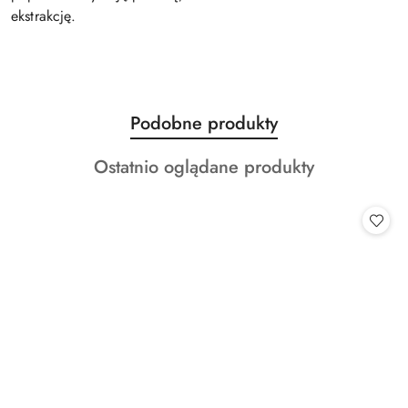
ekstrakcję.
Produkty
Podobne produkty
Pomiń karuzelę produktów
o
Produkty
Ostatnio oglądane produkty
statusie:
o
statusie: