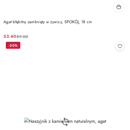
Agat błękitny zamknięty w żywicy, SPOKÓJ, 18 cm
53.40
89.00
Cena
Cena
promocyjna:
przed
-20%
promocją: