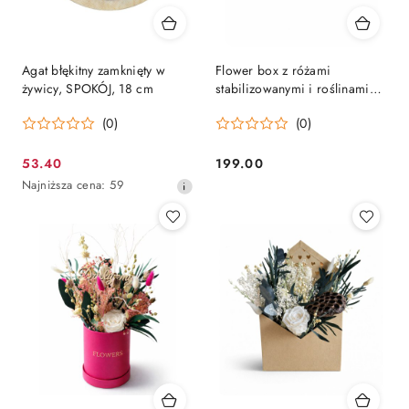
Agat błękitny zamknięty w
Flower box z różami
żywicy, SPOKÓJ, 18 cm
stabilizowanymi i roślinami
suszony, beż
(0)
(0)
53.40
199.00
Cena
Cena:
Najniższa
Najniższa cena:
59
promocyjna:
cena
z
30
dni
przed
obniżką