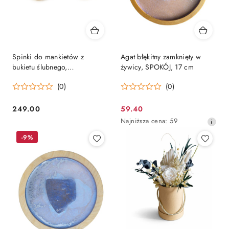
Spinki do mankietów z
Agat błękitny zamknięty w
bukietu ślubnego,
żywicy, SPOKÓJ, 17 cm
konserwacja bukietu ślubnego
(0)
(0)
249.00
59.40
Cena:
Cena
Najniższa
Najniższa cena:
59
promocyjna:
cena
-9%
z
30
dni
przed
obniżką