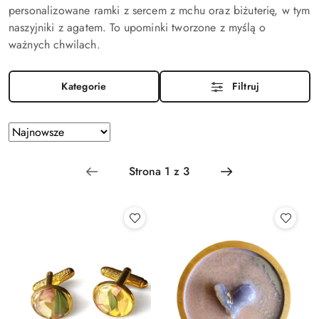
personalizowane ramki z sercem z mchu oraz biżuterię, w tym
naszyjniki z agatem. To upominki tworzone z myślą o
ważnych chwilach.
Kategorie
Filtruj
Zastosowano
Sortuj
według
sortowanie:
Najnowsze.