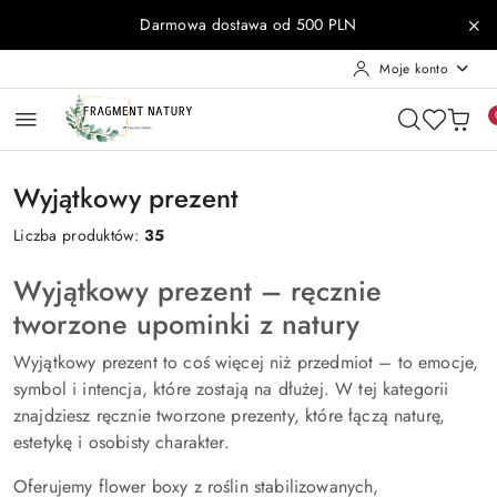
Przejdź do treści głównej
Przejdź do wyszukiwarki
Przejdź do moje konto
Przejdź do menu głównego
Przejdź do stopki
Darmowa dostawa od 500 PLN
Moje konto
Wyjątkowy prezent
Liczba produktów:
35
Wyjątkowy prezent – ręcznie
tworzone upominki z natury
Wyjątkowy prezent to coś więcej niż przedmiot – to emocje,
symbol i intencja, które zostają na dłużej. W tej kategorii
znajdziesz ręcznie tworzone prezenty, które łączą naturę,
estetykę i osobisty charakter.
Oferujemy flower boxy z roślin stabilizowanych,