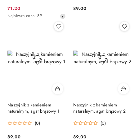
71.20
89.00
Cena
Cena:
Najniższa
Najniższa cena:
89
promocyjna:
cena
z
30
dni
przed
obniżką
Naszyjnik z kamieniem
Naszyjnik z kamieniem
naturalnym, agat brązowy 1
naturalnym, agat brązowy 2
(0)
(0)
89.00
89.00