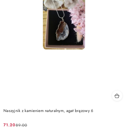
Naszyjnik z kamieniem naturalnym, agat brązowy 6
71.20
89.00
Cena
Cena