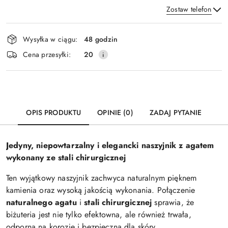
Zostaw telefon
Dostępność
Wysyłka w ciągu:
48 godzin
i
Wyślij
Cena przesyłki:
20
dostawa
OPIS PRODUKTU
OPINIE (0)
ZADAJ PYTANIE
Jedyny, niepowtarzalny i elegancki naszyjnik z agatem
wykonany ze stali chirurgicznej
Ten wyjątkowy naszyjnik zachwyca naturalnym pięknem
kamienia oraz wysoką jakością wykonania. Połączenie
naturalnego agatu
i
stali chirurgicznej
sprawia, że
biżuteria jest nie tylko efektowna, ale również trwała,
odporna na korozję i bezpieczna dla skóry.