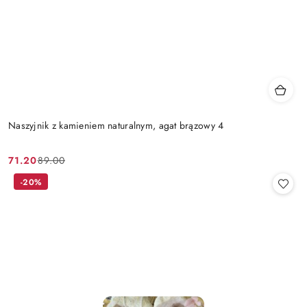
Naszyjnik z kamieniem naturalnym, agat brązowy 4
71.20
89.00
Cena
Cena
promocyjna:
przed
-20%
promocją: