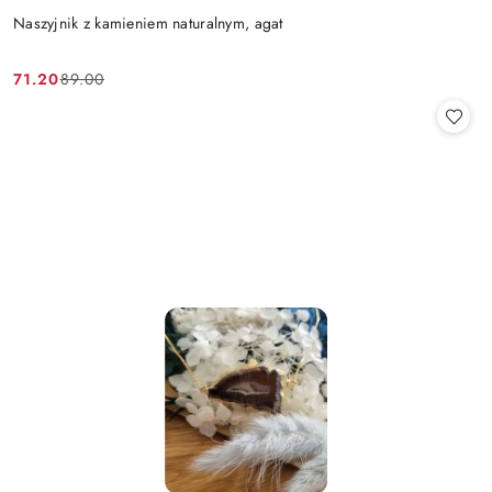
Naszyjnik z kamieniem naturalnym, agat
71.20
89.00
Cena
Cena
promocyjna:
przed
promocją: