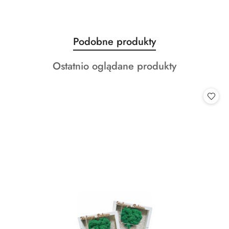
Produkty
Podobne produkty
Pomiń karuzelę produktów
o
Produkty
Ostatnio oglądane produkty
statusie:
o
statusie: