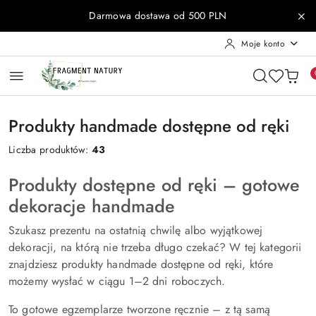
Przejdź do treści głównej
Przejdź do wyszukiwarki
Przejdź do moje konto
Przejdź do menu głównego
Przejdź do stopki
Darmowa dostawa od 500 PLN
Moje konto
Produkty handmade dostępne od ręki
Liczba produktów:
43
Produkty dostępne od ręki – gotowe
dekoracje handmade
Szukasz prezentu na ostatnią chwilę albo wyjątkowej
dekoracji, na którą nie trzeba długo czekać? W tej kategorii
znajdziesz produkty handmade dostępne od ręki, które
możemy wysłać w ciągu 1–2 dni roboczych.
To gotowe egzemplarze tworzone ręcznie – z tą samą