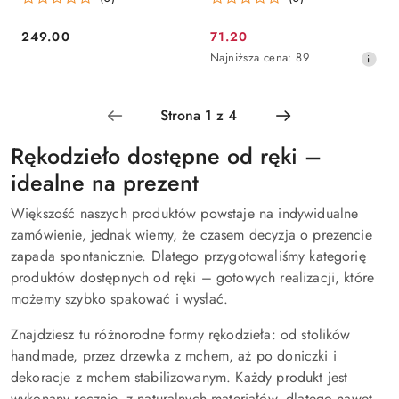
249.00
71.20
Cena:
Cena
Najniższa
Najniższa cena:
89
promocyjna:
cena
z
30
dni
przed
Rękodzieło dostępne od ręki –
obniżką
idealne na prezent
Większość naszych produktów powstaje na indywidualne
zamówienie, jednak wiemy, że czasem decyzja o prezencie
zapada spontanicznie. Dlatego przygotowaliśmy kategorię
produktów dostępnych od ręki – gotowych realizacji, które
możemy szybko spakować i wysłać.
Znajdziesz tu różnorodne formy rękodzieła: od stolików
handmade, przez drzewka z mchem, aż po doniczki i
dekoracje z mchem stabilizowanym. Każdy produkt jest
wykonany ręcznie, z naturalnych materiałów, dlatego nawet