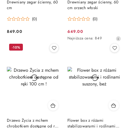
Drewniany zegar ścienny, 60
Drewniany zegar ścienny, 60
cm
cm orzech włoski
(0)
(0)
849.00
649.00
Cena:
Cena
Najniższa
Najniższa cena:
849
promocyjna:
cena
-10%
z
30
dni
przed
obniżką
Drzewo Życia z mchem
Flower box z różami
chrobotkiem dostępne od ręki
stabilizowanymi i roślinami