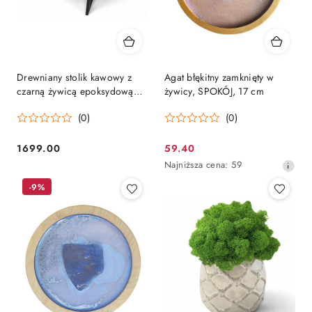
Drewniany stolik kawowy z
Agat błękitny zamknięty w
czarną żywicą epoksydową
żywicy, SPOKÓJ, 17 cm
matowy
(0)
(0)
1699.00
59.40
Cena:
Cena
Najniższa
Najniższa cena:
59
promocyjna:
cena
-9%
z
30
dni
przed
obniżką