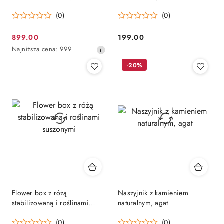
100 cm !
suszony, beż
(0)
(0)
899.00
199.00
Cena
Cena:
Najniższa
Najniższa cena:
999
promocyjna:
cena
-20%
z
30
dni
przed
obniżką
Flower box z różą
Naszyjnik z kamieniem
stabilizowaną i roślinami
naturalnym, agat
suszonymi
(0)
(0)