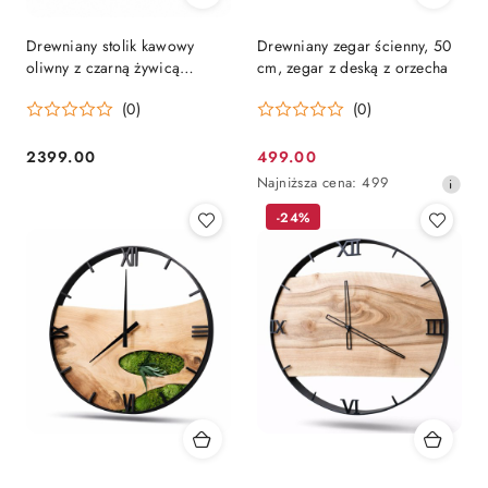
Drewniany stolik kawowy
Drewniany zegar ścienny, 50
oliwny z czarną żywicą
cm, zegar z deską z orzecha
epoksydową matowy
(0)
(0)
2399.00
499.00
Cena:
Cena
Najniższa
Najniższa cena:
499
promocyjna:
cena
-24%
z
30
dni
przed
obniżką