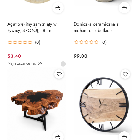
Agat błękitny zamknięty w
Doniczka ceramiczna z
żywicy, SPOKÓJ, 18 cm
mchem chrobotkiem
(0)
(0)
53.40
99.00
Cena
Cena:
Najniższa
Najniższa cena:
59
promocyjna:
cena
z
30
dni
przed
obniżką