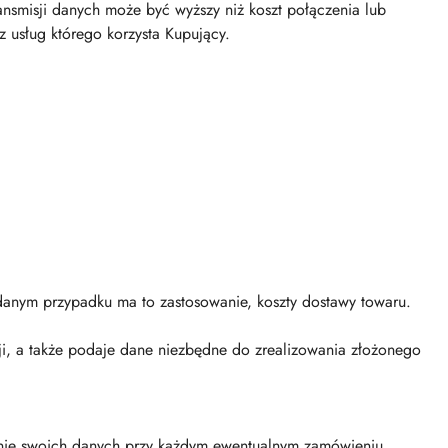
smisji danych może być wyższy niż koszt połączenia lub
z usług którego korzysta Kupujący.
danym przypadku ma to zastosowanie, koszty dostawy towaru.
i, a także podaje dane niezbędne do zrealizowania złożonego
wanie swoich danych przy każdym ewentualnym zamówieniu.