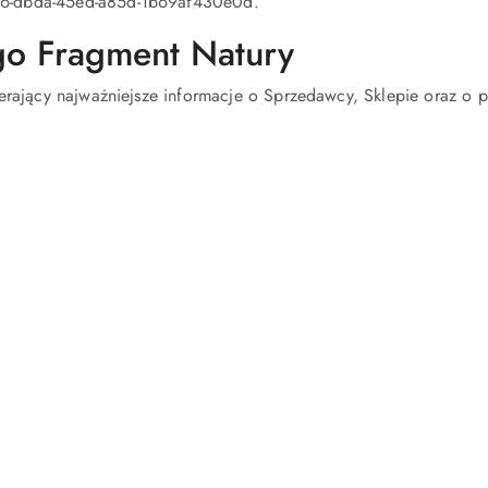
f6-dbda-45ed-a85d-1b69af430e0d.
go Fragment Natury
ierający najważniejsze informacje o Sprzedawcy, Sklepie oraz o