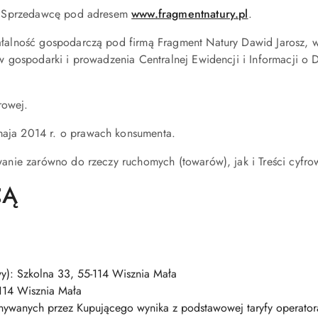
ez Sprzedawcę pod adresem
www.fragmentnatury.pl
.
alność gospodarczą pod firmą Fragment Natury Dawid Jarosz, wpi
w gospodarki i prowadzenia Centralnej Ewidencji i Informacji 
rowej.
aja 2014 r. o prawach konsumenta.
nie zarówno do rzeczy ruchomych (towarów), jak i Treści cyfro
CĄ
y): Szkolna 33, 55-114 Wisznia Mała
114 Wisznia Mała
onywanych przez Kupującego wynika z podstawowej taryfy operator