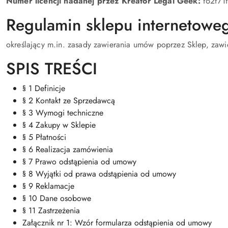
Numer licencji nadanej przez Kreator Legal Geek:
f62f71
Regulamin sklepu internetowe
określający m.in. zasady zawierania umów poprzez Sklep, zaw
SPIS TREŚCI
§ 1 Definicje
§ 2 Kontakt ze Sprzedawcą
§ 3 Wymogi techniczne
§ 4 Zakupy w Sklepie
§ 5 Płatności
§ 6 Realizacja zamówienia
§ 7 Prawo odstąpienia od umowy
§ 8 Wyjątki od prawa odstąpienia od umowy
§ 9 Reklamacje
§ 10 Dane osobowe
§ 11 Zastrzeżenia
Załącznik nr 1: Wzór formularza odstąpienia od umowy