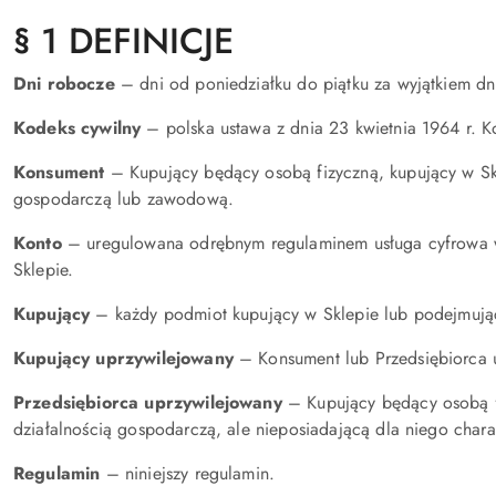
§ 1 DEFINICJE
Dni robocze
– dni od poniedziałku do piątku za wyjątkiem d
Kodeks cywilny
– polska ustawa z dnia 23 kwietnia 1964 r. K
Konsument
– Kupujący będący osobą fizyczną, kupujący w Skl
gospodarczą lub zawodową.
Konto
– uregulowana odrębnym regulaminem usługa cyfrowa w 
Sklepie.
Kupujący
– każdy podmiot kupujący w Sklepie lub podejmują
Kupujący uprzywilejowany
– Konsument lub Przedsiębiorca 
Przedsiębiorca uprzywilejowany
– Kupujący będący osobą f
działalnością gospodarczą, ale nieposiadającą dla niego cha
Regulamin
– niniejszy regulamin.