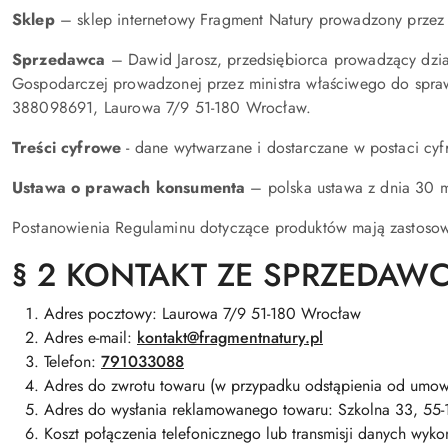
Sklep
– sklep internetowy Fragment Natury prowadzony prz
Sprzedawca
– Dawid Jarosz, przedsiębiorca prowadzący dział
Gospodarczej prowadzonej przez ministra właściwego do spra
388098691, Laurowa 7/9 51-180 Wrocław.
Treści cyfrowe
- dane wytwarzane i dostarczane w postaci cyf
Ustawa o prawach konsumenta
– polska ustawa z dnia 30 m
Postanowienia Regulaminu dotyczące produktów mają zastosowa
§ 2 KONTAKT ZE SPRZEDAW
Adres pocztowy: Laurowa 7/9 51-180 Wrocław
Adres e-mail:
kontakt@fragmentnatury.pl
Telefon:
791033088
Adres do zwrotu towaru (w przypadku odstąpienia od umow
Adres do wysłania reklamowanego towaru: Szkolna 33, 55-
Koszt połączenia telefonicznego lub transmisji danych wyk