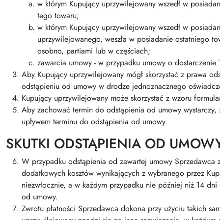
w którym Kupujący uprzywilejowany wszedł w posiadan
tego towaru;
w którym Kupujący uprzywilejowany wszedł w posiadanie
uprzywilejowanego, weszła w posiadanie ostatniego tow
osobno, partiami lub w częściach;
zawarcia umowy - w przypadku umowy o dostarczenie T
Aby Kupujący uprzywilejowany mógł skorzystać z prawa od
odstąpieniu od umowy w drodze jednoznacznego oświadczeni
Kupujący uprzywilejowany może skorzystać z wzoru formul
Aby zachować termin do odstąpienia od umowy wystarczy, 
upływem terminu do odstąpienia od umowy.
SKUTKI ODSTĄPIENIA OD UMOW
W przypadku odstąpienia od zawartej umowy Sprzedawca zw
dodatkowych kosztów wynikających z wybranego przez Kupu
niezwłocznie, a w każdym przypadku nie później niż 14 dn
od umowy.
Zwrotu płatności Sprzedawca dokona przy użyciu takich sam