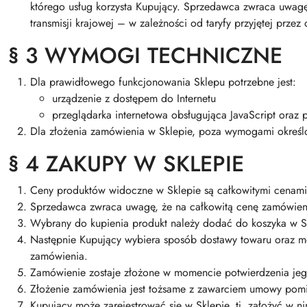
którego usług korzysta Kupujący. Sprzedawca zwraca uwagę
transmisji krajowej – w zależności od taryfy przyjętej prze
§ 3 WYMOGI TECHNICZNE
Dla prawidłowego funkcjonowania Sklepu potrzebne jest:
urządzenie z dostępem do Internetu
przeglądarka internetowa obsługująca JavaScript oraz p
Dla złożenia zamówienia w Sklepie, poza wymogami określon
§ 4 ZAKUPY W SKLEPIE
Ceny produktów widoczne w Sklepie są całkowitymi cenami
Sprzedawca zwraca uwagę, że na całkowitą cenę zamówienia
Wybrany do kupienia produkt należy dodać do koszyka w S
Następnie Kupujący wybiera sposób dostawy towaru oraz me
zamówienia.
Zamówienie zostaje złożone w momencie potwierdzenia jeg
Złożenie zamówienia jest tożsame z zawarciem umowy pom
Kupujący może zarejestrować się w Sklepie, tj. założyć w