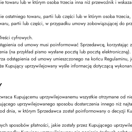
ie towaru lub w którym osoba trzecia inna niż przewoźnik i wska
 ostatniego towaru, partii lub części lub w którym osoba trzecia
aru, partii lub części, w przypadku umowy zobowiązującej do prze
reści cyfrowych.
stąpienia od umowy musi poinformować Sprzedawcę, korzystając z
a (na przykład pismo wysłane pocztą lub pocztą elektroniczną).
arza odstąpienia od umowy umieszczonego na końcu Regulaminu, je
że Kupujący uprzywilejowany wyśle informację dotyczącą wykona
Y
raca Kupującemu uprzywilejowanemu wszystkie otrzymane od niego
jącego uprzywilejowanego sposobu dostarczenia innego niż najta
i od dnia, w którym Sprzedawca został poinformowany o decyzji 
ych sposobów płatności, jakie zostały przez Kupującego uprzywile