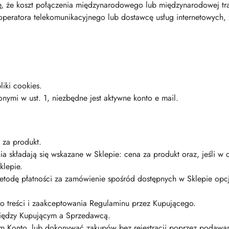
, że koszt połączenia międzynarodowego lub międzynarodowej tran
z operatora telekomunikacyjnego lub dostawcę usług internetowych, 
liki cookies.
ymi w ust. 1, niezbędne jest aktywne konto e mail.
 za produkt.
 składają się wskazane w Sklepie: cena za produkt oraz, jeśli w 
klepie.
todę płatności za zamówienie spośród dostępnych w Sklepie opcj
o treści i zaakceptowania Regulaminu przez Kupującego.
iędzy Kupującym a Sprzedawcą.
 nim Konto, lub dokonywać zakupów bez rejestracji poprzez poda