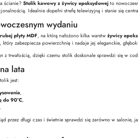
na ścianie?
Stolik kawowy z żywicy epoksydowej
to nowoczesna
cjonalnością. Idealnie dopełni strefę telewizyjną i stanie się cen
owoczesnym wydaniu
rubej płyty MDF
, na którą nałożono kilka warstw
żywicy epok
, który zabezpiecza powierzchnię i nadaje jej eleganckie, głębo
n z trwałością, dzięki czemu stolik doskonale sprawdzi się w co
na lata
lik jest:
ysowania
,
ę do 90°C
,
.
ąd przez długi czas i świetnie sprawdzi się zarówno w salonie, j