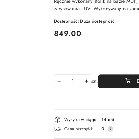
Ręcznie wykonany stolik na bazie MDF,
zarysowania i UV. Wykonywany na zam
Dostępność:
Duża dostępność
cena:
849.00
Ilość
szt.
Dostępność
Wysyłka w ciągu:
14 dni
i
Cena przesyłki:
0
dostawa