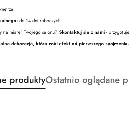
wnętrza.
ualnego:
do 14 dni roboczych.
yty na miarę" Twojego salonu?
Skontaktuj się z nami
- przygotuj
jonalna dekoracja, która robi efekt od pierwszego spojrzenia
ty
Produkty
e produkty
Ostatnio oglądane p
o
:
statusie: