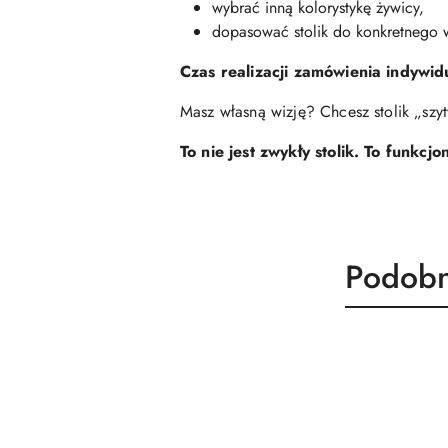
wybrać inną kolorystykę żywicy,
dopasować stolik do konkretnego 
Czas realizacji zamówienia indywid
Masz własną wizję? Chcesz stolik „sz
To nie jest zwykły stolik. To funkc
Produk
Podobn
Pomiń karuzelę produktów
o
statusie