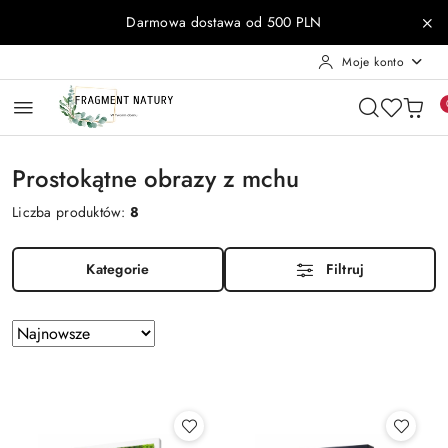
Przejdź do treści głównej
Przejdź do wyszukiwarki
Przejdź do moje konto
Przejdź do menu głównego
Przejdź do stopki
Darmowa dostawa od 500 PLN
Moje konto
Prostokątne obrazy z mchu
Liczba produktów:
8
Kategorie
Filtruj
Zastosowano
Sortuj
według
sortowanie:
Najnowsze.