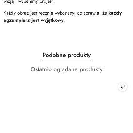
wizję i wycenimy projekt!
Każdy obraz jest ręcznie wykonany, co sprawia, że
każdy
egzemplarz jest wyjątkowy
.
Produkty
Podobne produkty
Pomiń karuzelę produktów
o
Produkty
Ostatnio oglądane produkty
statusie:
o
statusie: