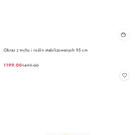
Obraz z mchu i roślin stabilizowanych 95 cm
1199.00
1499.00
Cena
Cena
promocyjna:
przed
promocją: