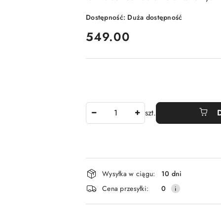
Dostępność:
Duża dostępność
cena:
549.00
Ilość
szt.
Dostępność
Wysyłka w ciągu:
10 dni
i
Cena przesyłki:
0
dostawa