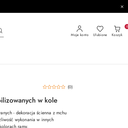
Moje konto
Ulubione
Koszyk
(0)
bilizowanych w kole
owanych
- dekoracja ścienna z mchu
liwość wykonania w innych
kolorach ramy.