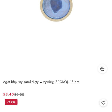
Agat błękitny zamknięty w żywicy, SPOKÓJ, 18 cm
53.40
89.00
Cena
Cena
promocyjna:
przed
-22%
promocją: