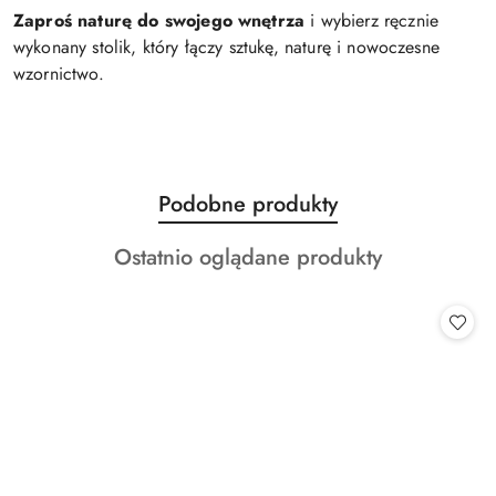
Zaproś naturę do swojego wnętrza
i wybierz ręcznie
wykonany stolik, który łączy sztukę, naturę i nowoczesne
wzornictwo.
Produkty
Podobne produkty
Pomiń karuzelę produktów
o
Produkty
Ostatnio oglądane produkty
statusie:
o
statusie: