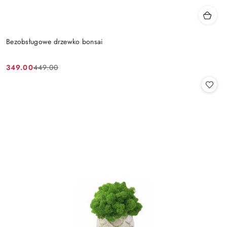
Bezobsługowe drzewko bonsai
349.00
449.00
Cena
Cena
promocyjna:
przed
promocją: