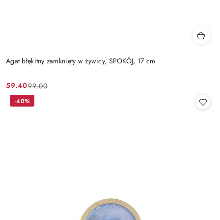
Agat błękitny zamknięty w żywicy, SPOKÓJ, 17 cm
59.40
99.00
Cena
Cena
promocyjna:
przed
-40%
promocją: