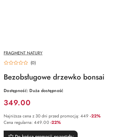
NAZWA
FRAGMENT NATURY
PRODUCENTA:
(0)
Bezobsługowe drzewko bonsai
Dostępność:
Duża dostępność
Cena:
349.00
Rabat:
Najniższa cena z 30 dni przed promocją:
449
-22%
Rabat:
Cena regularna:
449.00
-22%
Do końca promocji pozostało: