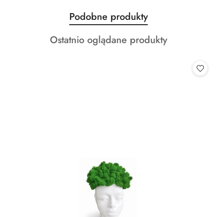
Produkty
Podobne produkty
Pomiń karuzelę produktów
o
Produkty
Ostatnio oglądane produkty
statusie:
o
statusie: