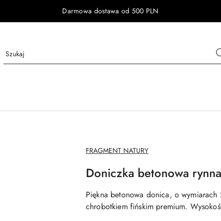
Darmowa dostawa od 500 PLN
NAZWA
FRAGMENT NATURY
PRODUCENTA:
Doniczka betonowa rynn
Piękna betonowa donica, o wymiarach
chrobotkiem fińskim premium. Wysokoś