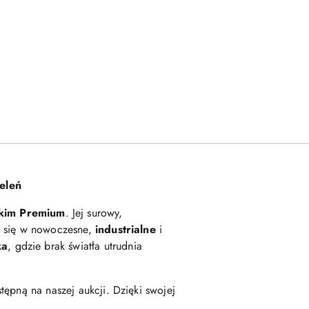
eleń
skim Premium
. Jej surowy,
e się w nowoczesne,
industrialne
i
ka
, gdzie brak światła utrudnia
ępną na naszej aukcji. Dzięki swojej