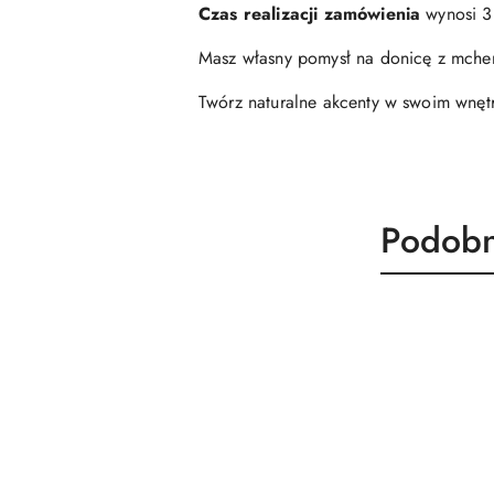
Czas realizacji zamówienia
wynosi 3 
Masz własny pomysł na donicę z mchem
Twórz naturalne akcenty w swoim wnęt
Produk
Podobn
Pomiń karuzelę produktów
o
statusie