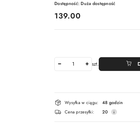
Dostępność:
Duża dostępność
cena:
139.00
Ilość
szt.
Dostępność
Wysyłka w ciągu:
48 godzin
i
Cena przesyłki:
20
dostawa