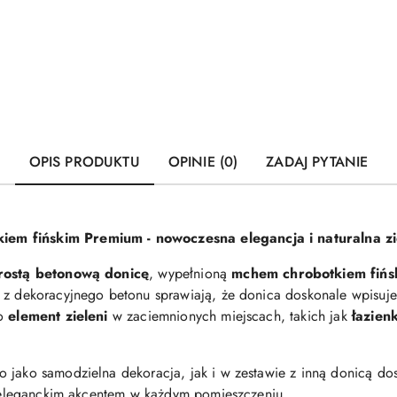
OPIS PRODUKTU
OPINIE (0)
ZADAJ PYTANIE
em fińskim Premium - nowoczesna elegancja i naturalna zi
rostą betonową donicę
, wypełnioną
mchem chrobotkiem fiń
e z dekoracyjnego betonu sprawiają, że donica doskonale wpisuj
ko
element zieleni
w zaciemnionych miejscach, takich jak
łazien
 jako samodzielna dekoracja, jak i w zestawie z inną donicą dost
ię eleganckim akcentem w każdym pomieszczeniu.