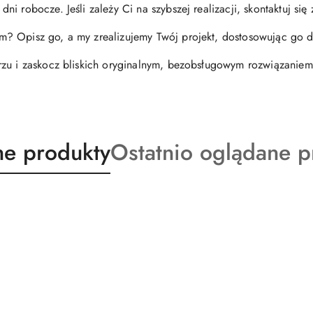
dni robocze. Jeśli zależy Ci na szybszej realizacji, skontaktuj s
? Opisz go, a my zrealizujemy Twój projekt, dostosowując go d
rzu i zaskocz bliskich oryginalnym, bezobsługowym rozwiązaniem
ty
Produkty
e produkty
Ostatnio oglądane p
o
:
statusie: