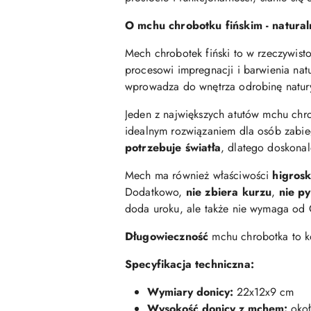
O mchu chrobotku fińskim - naturaln
Mech chrobotek fiński to w rzeczywist
procesowi impregnacji i barwienia nat
wprowadza do wnętrza odrobinę natury
Jeden z największych atutów mchu chr
idealnym rozwiązaniem dla osób zabieg
potrzebuje światła
, dlatego doskona
Mech ma również właściwości
higrosk
Dodatkowo,
nie zbiera kurzu
,
nie py
doda uroku, ale także nie wymaga od 
Długowieczność
mchu chrobotka to ko
Specyfikacja techniczna:
Wymiary donicy:
22x12x9 cm
Wysokość donicy z mchem:
okoł