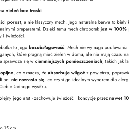
a zieleń bez troski
ości
porost
, a nie klasyczny mech. Jego naturalna barwa to biały 
uralnymi preparatami. Dzięki temu mech chrobotek jest
w 100% 
 i świeżości.
obotka to jego
bezobsługowość
. Mech nie wymaga podlewania an
anych, które pragną mieć zieleń w domu, ale nie mają czasu na 
le sprawdza się w
ciemniejszych pomieszczeniach
, takich jak ł
opijne
, co oznacza, że
absorbuje wilgoć
z powietrza, poprawi
li
ani
nie rozrasta się
, co czyni go idealnym wyborem dla alergikó
Ciebie żadnego wysiłku.
lejny jego atut - zachowuje świeżość i kondycję przez
nawet 10
o 15 cm