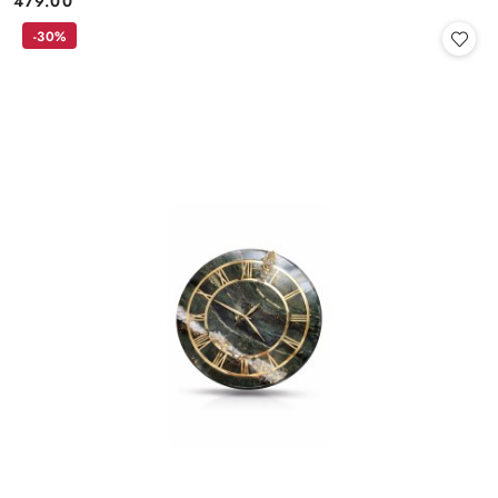
479.00
Cena:
-30%