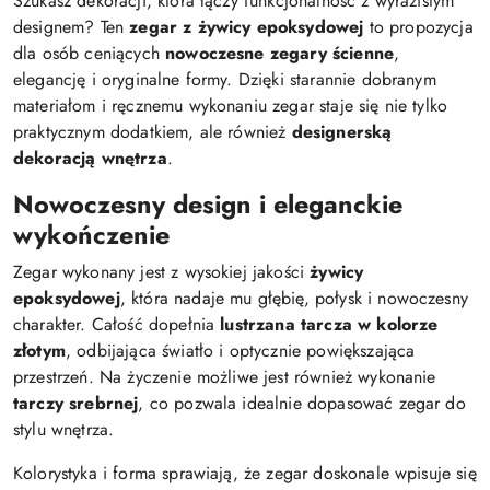
Szukasz dekoracji, która łączy funkcjonalność z wyrazistym
designem? Ten
zegar z żywicy epoksydowej
to propozycja
dla osób ceniących
nowoczesne zegary ścienne
,
elegancję i oryginalne formy. Dzięki starannie dobranym
materiałom i ręcznemu wykonaniu zegar staje się nie tylko
praktycznym dodatkiem, ale również
designerską
dekoracją wnętrza
.
Nowoczesny design i eleganckie
wykończenie
Zegar wykonany jest z wysokiej jakości
żywicy
epoksydowej
, która nadaje mu głębię, połysk i nowoczesny
charakter. Całość dopełnia
lustrzana tarcza w kolorze
złotym
, odbijająca światło i optycznie powiększająca
przestrzeń. Na życzenie możliwe jest również wykonanie
tarczy srebrnej
, co pozwala idealnie dopasować zegar do
stylu wnętrza.
Kolorystyka i forma sprawiają, że zegar doskonale wpisuje się