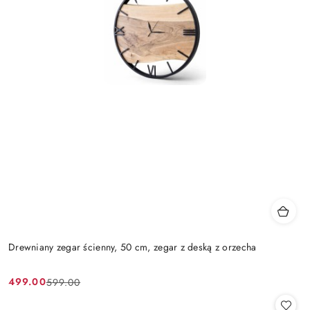
Drewniany zegar ścienny, 50 cm, zegar z deską z orzecha
499.00
599.00
Cena
Cena
promocyjna:
przed