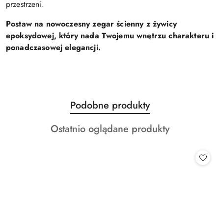
przestrzeni.
Postaw na nowoczesny zegar ścienny z żywicy
epoksydowej, który nada Twojemu wnętrzu charakteru i
ponadczasowej elegancji.
Produkty
Podobne produkty
Pomiń karuzelę produktów
o
Produkty
Ostatnio oglądane produkty
statusie:
o
statusie: