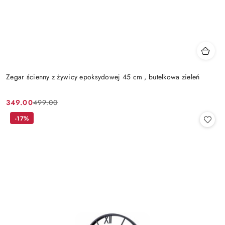
Zegar ścienny z żywicy epoksydowej 45 cm , butelkowa zieleń
349.00
499.00
Cena
Cena
promocyjna:
przed
-17%
promocją: