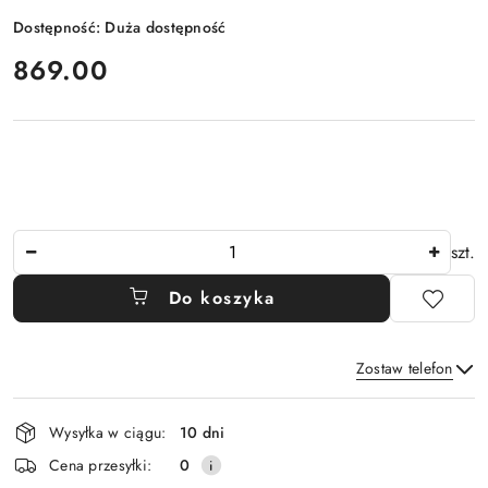
Dostępność:
Duża dostępność
cena:
869.00
Ilość
szt.
Do koszyka
Zostaw telefon
Dostępność
Wysyłka w ciągu:
10 dni
i
Wyślij
Cena przesyłki:
0
dostawa