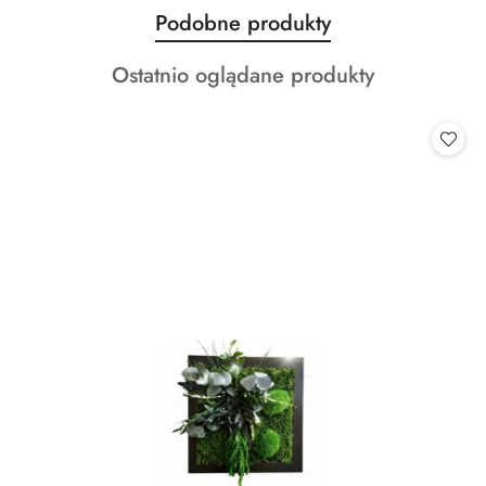
Produkty
Podobne produkty
Pomiń karuzelę produktów
o
Produkty
Ostatnio oglądane produkty
statusie:
o
statusie: