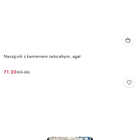
Naszyjnik z kamieniem naturalnym, agat
71.20
89.00
Cena
Cena
promocyjna:
przed
promocją: