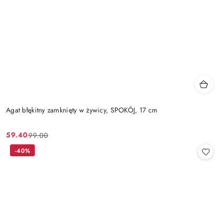
Agat błękitny zamknięty w żywicy, SPOKÓJ, 17 cm
59.40
99.00
Cena
Cena
promocyjna:
przed
-40%
promocją: