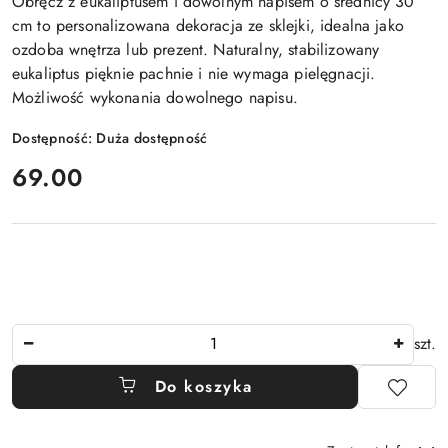
Obręcz z eukaliptusem i dowolnym napisem
o średnicy 30
cm to personalizowana dekoracja ze sklejki, idealna jako
ozdoba wnętrza lub prezent. Naturalny,
stabilizowany
eukaliptus
pięknie pachnie i nie wymaga pielęgnacji.
Możliwość wykonania dowolnego napisu.
Dostępność:
Duża dostępność
cena:
69.00
Ilość
szt.
Do koszyka