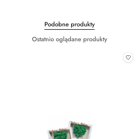
Produkty
Podobne produkty
Pomiń karuzelę produktów
o
Produkty
Ostatnio oglądane produkty
statusie:
o
statusie: