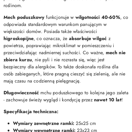
roślinom.
Mech poduszkowy
funkcjonuje w
wilgotności 40-60%
, co
odpowiada standardowym warunkom panującym w
większości domów. Posiada także właściwości
higroskopijne
, co oznacza, że
absorbuje wilgoć
z
powietrza, poprawiając mikroklimat w pomieszczeniu i
przeciwdziałając nadmiernej suchości. Co ważne,
mech nie
zbiera kurzu
, nie pyli i nie rozrasta się, więc jest
bezpieczny dla alergików. To także doskonała roślina dla
osób zabieganych, które pragną cieszyć się zielenią, ale nie
mają czasu na codzienną pielęgnację.
Długowieczność
mchu poduszkowego to kolejna jego zaleta
- zachowuje świeży wygląd i kondycję przez
nawet 10 lat
!
Specyfikacja techniczna:
Wymiary zewnętrzne ramki:
25x25 cm
Wymiary wewnętrzne ramki:
23x23 cm