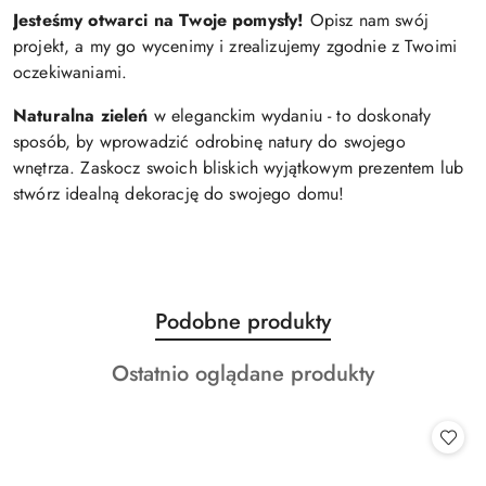
Jesteśmy otwarci na Twoje pomysły!
Opisz nam swój
projekt, a my go wycenimy i zrealizujemy zgodnie z Twoimi
oczekiwaniami.
Naturalna zieleń
w eleganckim wydaniu - to doskonały
sposób, by wprowadzić odrobinę natury do swojego
wnętrza. Zaskocz swoich bliskich wyjątkowym prezentem lub
stwórz idealną dekorację do swojego domu!
Produkty
Podobne produkty
Pomiń karuzelę produktów
o
Produkty
Ostatnio oglądane produkty
statusie:
o
statusie: