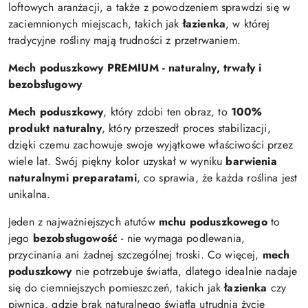
loftowych aranżacji, a także z powodzeniem sprawdzi się w
zaciemnionych miejscach, takich jak
łazienka
, w której
tradycyjne rośliny mają trudności z przetrwaniem.
Mech poduszkowy PREMIUM - naturalny, trwały i
bezobsługowy
Mech poduszkowy
, który zdobi ten obraz, to
100%
produkt naturalny
, który przeszedł proces stabilizacji,
dzięki czemu zachowuje swoje wyjątkowe właściwości przez
wiele lat. Swój piękny kolor uzyskał w wyniku
barwienia
naturalnymi preparatami
, co sprawia, że każda roślina jest
unikalna.
Jeden z najważniejszych atutów
mchu poduszkowego
to
jego
bezobsługowość
- nie wymaga podlewania,
przycinania ani żadnej szczególnej troski. Co więcej,
mech
poduszkowy
nie potrzebuje światła, dlatego idealnie nadaje
się do ciemniejszych pomieszczeń, takich jak
łazienka
czy
piwnica, gdzie brak naturalnego światła utrudnia życie