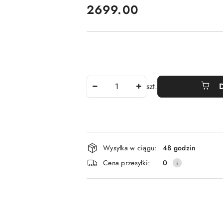
cena:
2699.00
Ilość
szt.
Dostępność
Wysyłka w ciągu:
48 godzin
i
Cena przesyłki:
0
dostawa