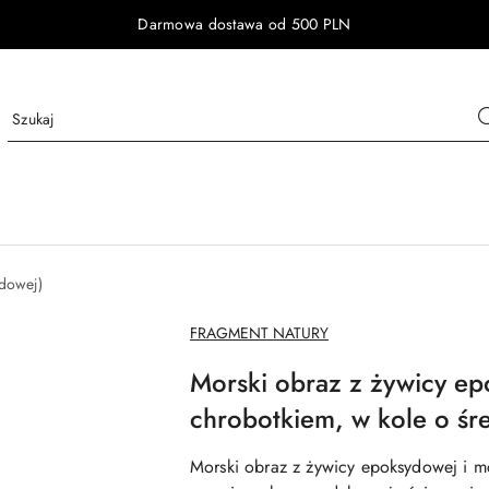
Darmowa dostawa od 500 PLN
ydowej)
NAZWA
FRAGMENT NATURY
PRODUCENTA:
Morski obraz z żywicy e
chrobotkiem, w kole o śr
Morski obraz z żywicy epoksydowej i 