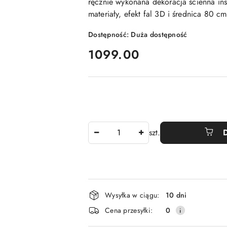
ręcznie wykonana dekoracja ścienna i
materiały, efekt fal 3D i średnica 80 cm
Dostępność:
Duża dostępność
cena:
1099.00
Ilość
szt.
Dostępność
Wysyłka w ciągu:
10 dni
i
Cena przesyłki:
0
dostawa