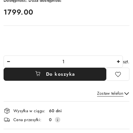
Dostępność:
Duża dostępność
cena:
1799.00
Ilość
szt.
Do koszyka
Zostaw telefon
Dostępność
Wysyłka w ciągu:
60 dni
i
Wyślij
Cena przesyłki:
0
dostawa