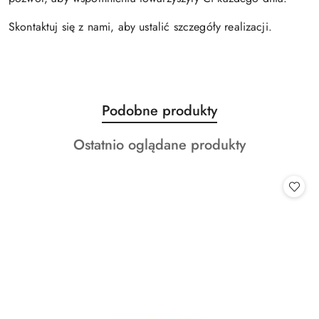
Skontaktuj się z nami, aby ustalić szczegóły realizacji.
Produkty
Podobne produkty
Pomiń karuzelę produktów
o
Produkty
Ostatnio oglądane produkty
statusie:
o
statusie: