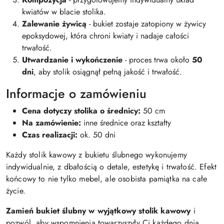
kwiatów w blacie stolika.
Zalewanie żywicą
- bukiet zostaje zatopiony w żywicy
epoksydowej, która chroni kwiaty i nadaje całości
trwałość.
Utwardzanie i wykończenie
- proces trwa około
50
dni
, aby stolik osiągnął pełną jakość i trwałość.
Informacje o zamówieniu
Cena dotyczy stolika o średnicy:
50 cm
Na zamówienie:
inne średnice oraz kształty
Czas realizacji:
ok. 50 dni
Każdy stolik kawowy z bukietu ślubnego wykonujemy
indywidualnie, z dbałością o detale, estetykę i trwałość. Efekt
końcowy to nie tylko mebel, ale osobista pamiątka na całe
życie.
Zamień bukiet ślubny w wyjątkowy stolik kawowy
i
pozwól, aby wspomnienia towarzyszyły Ci każdego dnia.