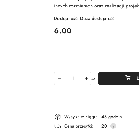
innych rozmiarach oraz realizacji proje
Dostępność:
Duża dostępność
cena:
6.00
Ilość
szt.
Dostępność
Wysyłka w ciągu:
48 godzin
i
Cena przesyłki:
20
dostawa