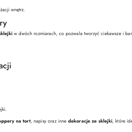
żacji wnętrz.
ry
klejki
w dwóch rozmiarach, co pozwala tworzyć ciekawsze i bar
acji
jki.
oppery na tort
, napisy oraz inne
dekoracje ze sklejki
, które i