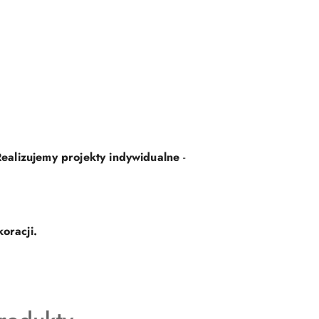
ealizujemy projekty indywidualne
-
oracji.