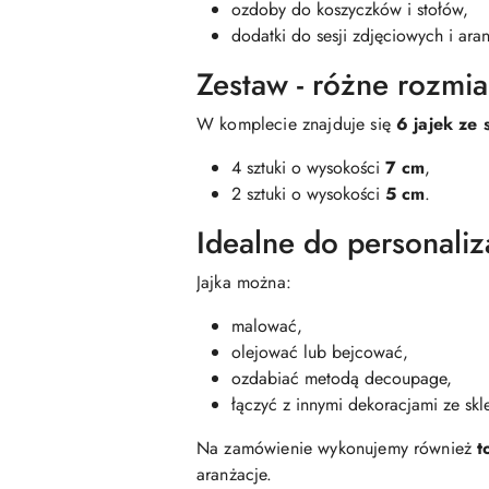
ozdoby do koszyczków i stołów,
dodatki do sesji zdjęciowych i aran
Zestaw - różne rozmia
W komplecie znajduje się
6 jajek ze s
4 sztuki o wysokości
7 cm
,
2 sztuki o wysokości
5 cm
.
Idealne do personaliz
Jajka można:
malować,
olejować lub bejcować,
ozdabiać metodą decoupage,
łączyć z innymi dekoracjami ze skle
Na zamówienie wykonujemy również
t
aranżacje.