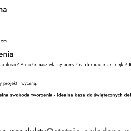
na
 cm
enia
lub ilości? A może masz własny pomysł na dekoracje ze sklejki?
R
.
y projekt i wycenę.
pełna swoboda tworzenia - idealna baza do świątecznych dek